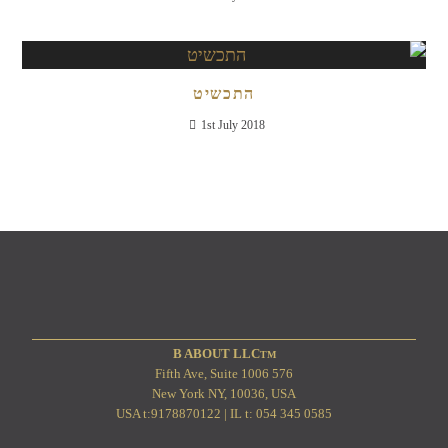
התכשיט
1st July 2018
TM
B ABOUT LLC
576 Fifth Ave, Suite 1006
New York NY, 10036, USA
USA t:9178870122 | IL t: 054 345 0585